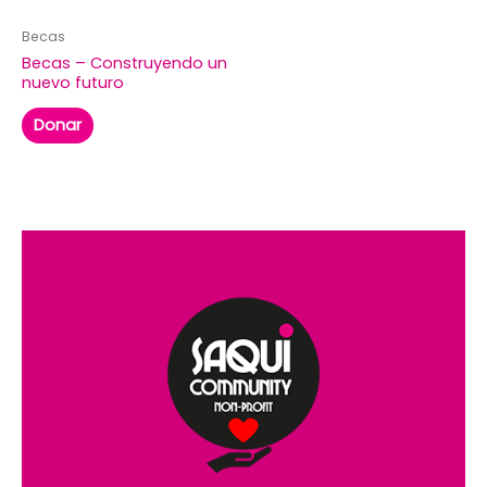
Becas
Becas – Construyendo un
nuevo futuro
Donar