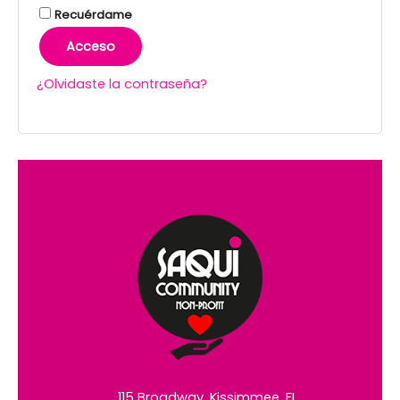
Recuérdame
Acceso
¿Olvidaste la contraseña?
115 Broadway, Kissimmee, FL