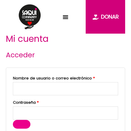
Ir
Obligatorio
Obligatorio
al
DONAR
contenido
Mi cuenta
Acceder
Nombre de usuario o correo electrónico
*
Contraseña
*